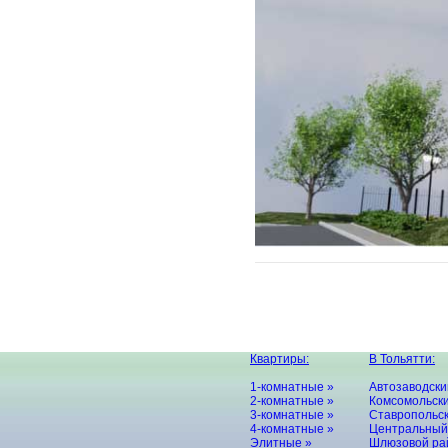
Квартиры:
В Тольятти:
1-комнатные »
Автозаводски
2-комнатные »
Комсомольски
3-комнатные »
Ставропольск
4-комнатные »
Центральный
Элитные »
Шлюзовой ра