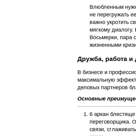
Влюбленным нужно
не перегружать е
важно укротить с
мягкому диалогу.
Восьмерки, пара 
жизненными криз
Дружба, работа и
В бизнесе и професси
максимальную эффекти
деловых партнеров бл
Основные преимущес
6 аркан блестяще
переговорщика. О
связи, сглаживат