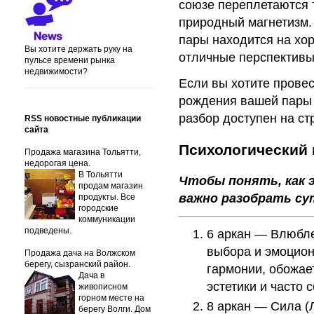
союзе переплетаются 
природный магнетизм. 
пары находится на хор
Вы хотите держать руку на
отличные перспективы
пульсе времени рынка
недвижимости?
Если вы хотите прове
рождения вашей пары 
разбор доступен на ст
RSS новостные публикации
сайта
Психологический 
Продажа магазина Тольятти,
недорогая цена.
В Тольятти
Чтобы понять, как 
продам магазин
важно разобрать су
продукты. Все
городские
коммуникации
подведены.
6 аркан — Влюбле
выбора и эмоцион
Продажа дача на Волжском
берегу, сызранский район.
гармонии, обожае
Дача в
эстетики и часто
живописном
горном месте на
8 аркан — Сила (Л
берегу Волги. Дом