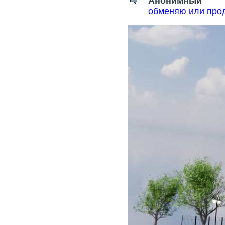
Анонимный
обменяю или прод