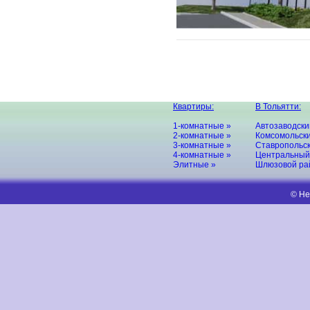
Квартиры:
В Тольятти:
1-комнатные »
Автозаводски
2-комнатные »
Комсомольски
3-комнатные »
Ставропольск
4-комнатные »
Центральный
Элитные »
Шлюзовой ра
© Не