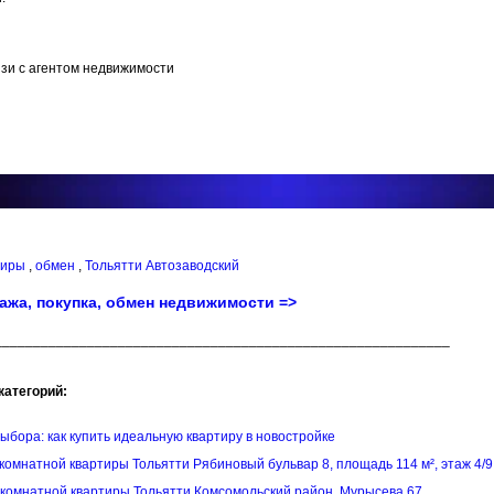
зи с агентом недвижимости
тиры
,
обмен
,
Тольятти Автозаводский
ажа, покупка, обмен недвижимости =>
___________________________________________________________
категорий:
выбора: как купить идеальную квартиру в новостройке
комнатной квартиры Тольятти Рябиновый бульвар 8, площадь 114 м², этаж 4/9
комнатной квартиры Тольятти Комсомольский район, Мурысева 67