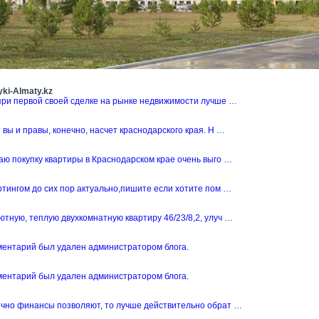
ki-Almaty.kz
при первой своей сделке на рынке недвижимости лучше …
 вы и правы, конечно, насчет краснодарского края. Н …
аю покупку квартиры в Краснодарском крае очень выго …
ртингом до сих пор актуально,пишите если хотите пом …
тную, теплую двухкомнатную квартиру 46/23/8,2, улуч …
ментарий был удален администратором блога.
ментарий был удален администратором блога.
ечно финансы позволяют, то лучше действительно обрат …