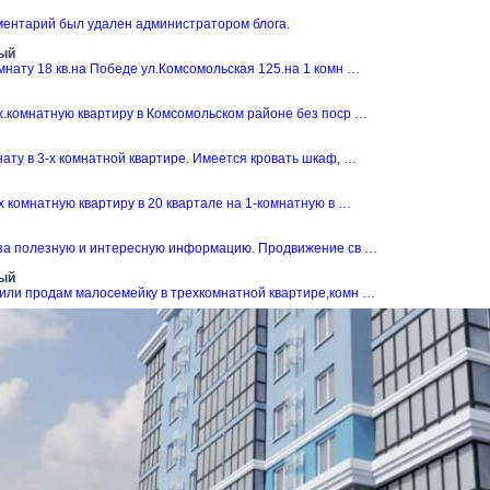
ментарий был удален администратором блога.
ый
нату 18 кв.на Победе ул.Комсомольская 125.на 1 комн …
х.комнатную квартиру в Комсомольском районе без поср …
ату в 3-х комнатной квартире. Имеется кровать шкаф, …
 комнатную квартиру в 20 квартале на 1-комнатную в …
за полезную и интересную информацию. Продвижение св …
ый
или продам малосемейку в трехкомнатной квартире,комн …