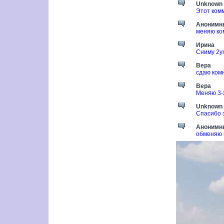
Unknown
Этот ком
Анонимн
меняю ком
Ирина
Сниму 2у
Вера
сдаю комн
Вера
Меняю 3-х
Unknown
Спасибо 
Анонимн
обменяю 