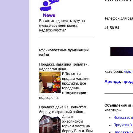
Телефон для свя
Вы хотите держать руку на
пульсе времени рынка
41-58-54
недвижимости?
RSS новостные публикации
сайта
Продажа магазина Тольятти,
недорогая цена.
Категории:
квар
В Тольятти
продам магазин
Аренда, прод
продукты. Все
городские
_____________
коммуникации
подведены.
Объявления из 
Продажа дача на Волжском
квартиры
берегу, сызранский район.
Дача в
Искусство 
живописном
Продажа 3 
горном месте на
берегу Волги. Дом
Продажа 1-