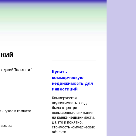
ский
водский Тольятти 1
Купить
коммерческую
недвижимость для
инвестиций
Коммерческая
недвижимость всегда
была в центре
н. узел в комнате
повышенного внимания
на рынке недвижимости.
Да это и понятно,
тиры за
стоимость коммерческих
объекто...