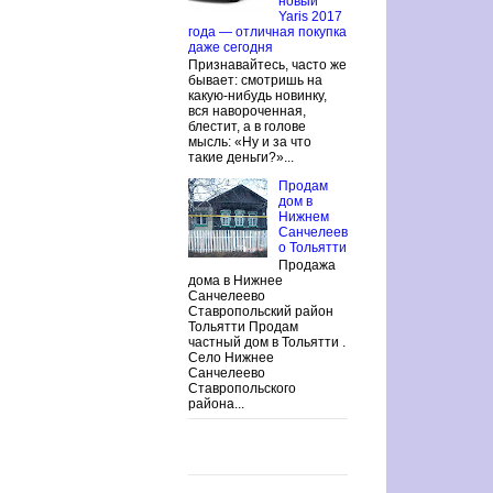
новый
Yaris 2017
года — отличная покупка
даже сегодня
Признавайтесь, часто же
бывает: смотришь на
какую-нибудь новинку,
вся навороченная,
блестит, а в голове
мысль: «Ну и за что
такие деньги?»...
Продам
дом в
Нижнем
Санчелеев
о Тольятти
Продажа
дома в Нижнее
Санчелеево
Ставропольский район
Тольятти Продам
частный дом в Тольятти .
Село Нижнее
Санчелеево
Ставропольского
района...