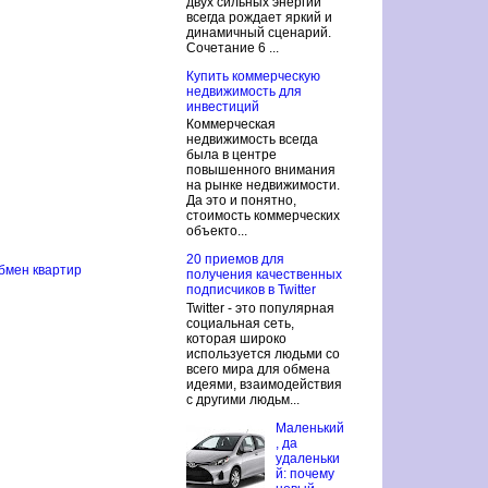
двух сильных энергий
всегда рождает яркий и
динамичный сценарий.
Сочетание 6 ...
Купить коммерческую
недвижимость для
инвестиций
Коммерческая
недвижимость всегда
была в центре
повышенного внимания
на рынке недвижимости.
Да это и понятно,
стоимость коммерческих
объекто...
20 приемов для
бмен квартир
получения качественных
подписчиков в Twitter
Twitter - это популярная
социальная сеть,
которая широко
используется людьми со
всего мира для обмена
идеями, взаимодействия
с другими людьм...
Маленький
, да
удаленьки
й: почему