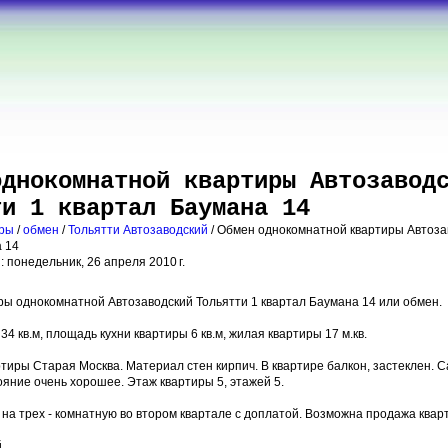
однокомнатной квартиры Автозавод
ти 1 квартал Баумана 14
иры
/
обмен
/
Тольятти Автозаводский
/ Обмен однокомнатной квартиры Автоза
 14
 понедельник, 26 апреля 2010 г.
ы однокомнатной Автозаводский Тольятти 1 квартал Баумана 14 или обмен.
4 кв.м, площадь кухни квартиры 6 кв.м, жилая квартиры 17 м.кв.
тиры Старая Москва. Материал стен кирпич. В квартире балкон, застеклен. Са
яние очень хорошее. Этаж квартиры 5, этажей 5.
на трех - комнатную во втором квартале с доплатой. Возможна продажа квар
.