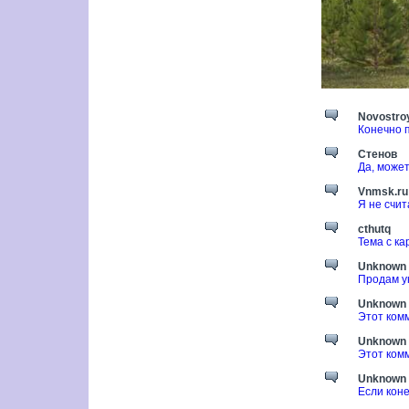
Novostroy
Конечно 
Стенов
Да, может
Vnmsk.ru
Я не счит
cthutq
Тема с ка
Unknown
Продам ую
Unknown
Этот ком
Unknown
Этот ком
Unknown
Если кон