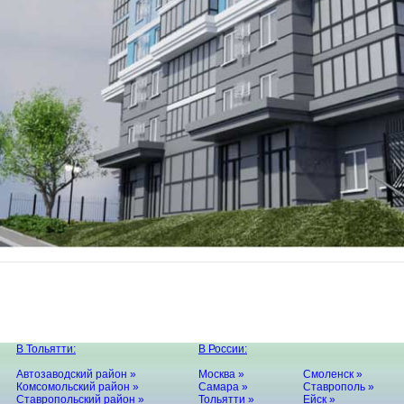
В Тольятти:
В России:
Автозаводский район »
Москва »
Смоленск »
Комсомольский район »
Самара »
Ставрополь »
Ставропольский район »
Тольятти »
Ейск »