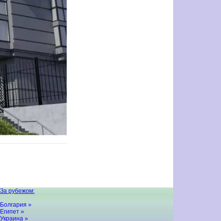
За рубежом:
Болгария »
Египет »
Украина »