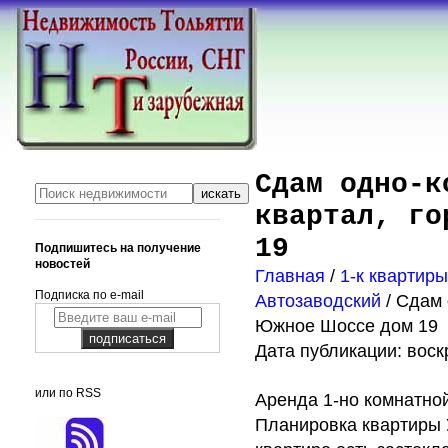
Сдам одно-к
квартал, го
19
Подпишитесь на получение
новостей
Главная
/
1-к квартир
Подписка по e-mail
Автозаводский
/ Сдам
Южное Шоссе дом 19
Дата публикации: воскр
или по RSS
Аренда 1-но комнатной
Планировка квартиры 