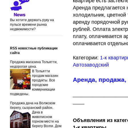
квартире есть застек
Аренда предлагается 
холодильник, цветной 
Вы хотите держать руку на
аренду порядочной ру
пульсе времени рынка
рублей. Оплата электр
недвижимости?
плату, оплачивается а
оплачивается отдельн
RSS новостные публикации
сайта
Категории:
1-к кварти
Продажа магазина Тольятти,
Автозаводский
недорогая цена.
В Тольятти
продам магазин
Аренда, продажа,
продукты. Все
городские
коммуникации
___________________
подведены.
____
Продажа дача на Волжском
берегу, сызранский район.
Дача в
живописном
Объявления из катег
горном месте на
берегу Волги. Дом
1-к квартиры