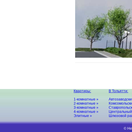
Квартиры:
В Тольятти:
1-комнатные »
Автозаводски
2-комнатные »
Комсомольски
3-комнатные »
Ставропольск
4-комнатные »
Центральный
Элитные »
Шлюзовой ра
© Не