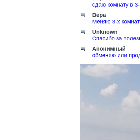
сдаю комнату в 3
Вера
Меняю 3-х комнат
Unknown
Спасибо за поле
Анонимный
обменяю или прод