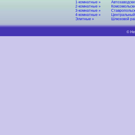
1-комнатные »
Автозаводски
2-комнатные »
Комсомольски
3-комнатные »
Ставропольск
4-комнатные »
Центральный
Элитные »
Шлюзовой ра
© Не