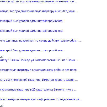
ртингом до сих пор актуально,пишите если хотите пом …
тную, теплую двухкомнатную квартиру 46/23/8,2, улуч …
ментарий был удален администратором блога.
ментарий был удален администратором блога.
ечно финансы позволяют, то лучше действительно обрат …
ментарий был удален администратором блога.
ый
нату 18 кв.на Победе ул.Комсомольская 125.на 1 комн …
х.комнатную квартиру в Комсомольском районе без поср …
ату в 3-х комнатной квартире. Имеется кровать шкаф, …
 комнатную квартиру в 20 квартале на 1-комнатную в …
за полезную и интересную информацию. Продвижение св …
ый