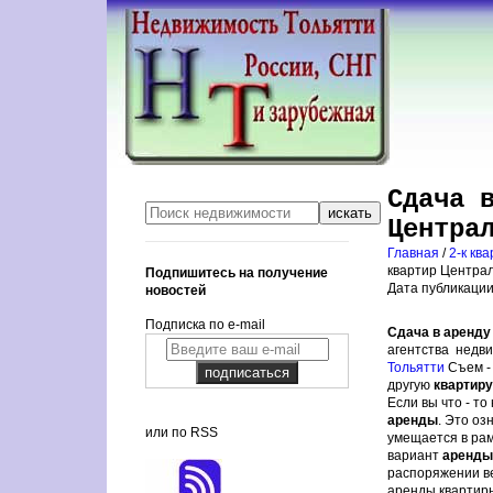
Сдача 
Центра
Главная
/
2-к кв
квартир Централ
Подпишитесь на получение
Дата публикации:
новостей
Подписка по e-mail
Сдача в аренду
агентства недви
Тольятти
Съем -
другую
квартиру
Если вы что - то
аренды
. Это оз
или по RSS
умещается в рам
вариант
аренды
распоряжении в
аренды квартир