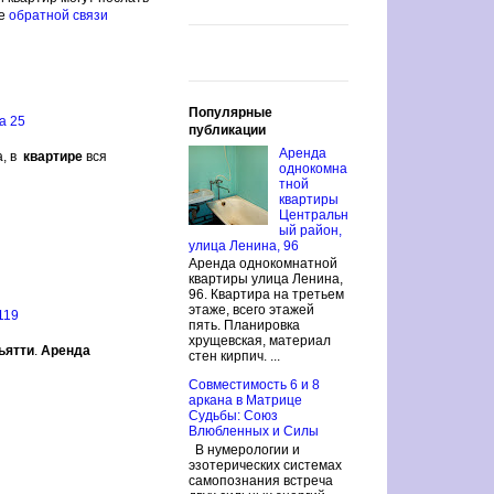
ме
обратной связи
Популярные
а 25
публикации
Аренда
а, в
квартире
вся
однокомна
тной
квартиры
Центральн
ый район,
улица Ленина, 96
Аренда однокомнатной
квартиры улица Ленина,
96. Квартира на третьем
этаже, всего этажей
119
пять. Планировка
хрущевская, материал
ьятти
.
Аренда
стен кирпич. ...
Совместимость 6 и 8
аркана в Матрице
Судьбы: Союз
Влюбленных и Силы
В нумерологии и
эзотерических системах
самопознания встреча