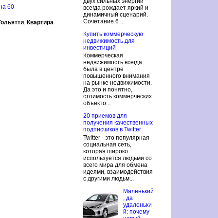
двух сильных энергий
на 60
всегда рождает яркий и
динамичный сценарий.
Сочетание 6 ...
Тольятти
.
Квартира
Купить коммерческую
недвижимость для
инвестиций
Коммерческая
недвижимость всегда
была в центре
повышенного внимания
на рынке недвижимости.
Да это и понятно,
стоимость коммерческих
объекто...
20 приемов для
получения качественных
подписчиков в Twitter
Twitter - это популярная
социальная сеть,
которая широко
используется людьми со
всего мира для обмена
идеями, взаимодействия
с другими людьм...
Маленький
, да
удаленьки
й: почему