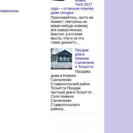
новый
Yaris 2017
года — отличная покупка
 павильоны
даже сегодня
Признавайтесь, часто же
бывает: смотришь на
какую-нибудь новинку,
вся навороченная,
блестит, а в голове
мысль: «Ну и за что
такие деньги?»...
Продам
дом в
Нижнем
Санчелеев
о Тольятти
Продажа
дома в Нижнее
Санчелеево
Ставропольский район
Тольятти Продам
частный дом в Тольятти .
Село Нижнее
Санчелеево
Ставропольского
района...