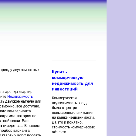
в аренду двухкомнатных
Купить
коммерческую
недвижимость для
инвестиций
азы аренда квартир
айте
Недвижимость
Коммерческая
ать
двухкомнатную
или
недвижимость всегда
возможно, все доступно.
была в центре
жного вам варианта
повышенного внимания
рограмма, которая не
на рынке недвижимости.
атной связи. Ваш
Да это и понятно,
ятти
ждет вас. В нашем
стоимость коммерческих
и подбор варианта
объекто...
 квартир могут послать