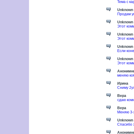
Тема с ка
Unknown
Продам ую
Unknown
Этот ком
Unknown
Этот ком
Unknown
Если кон
Unknown
Этот ком
Анонимн
меняю ком
Ирина
Сниму 2у
Вера
сдаю комн
Вера
Меняю 3-х
Unknown
Спасибо 
Анонимн