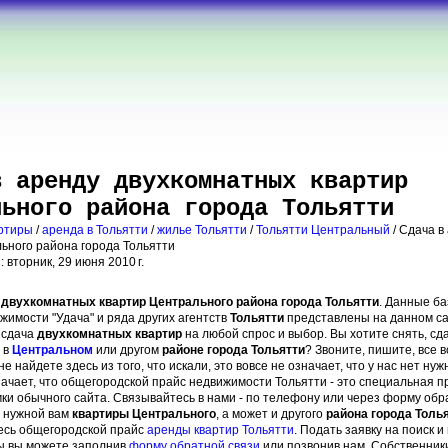
в аренду двухкомнатных квартир
льного района города Тольятти
артиры
/
аренда в Тольятти
/
жилье Тольятти
/
Тольятти Центральный
/ Сдача 
ьного района города Тольятти
 вторник, 29 июня 2010 г.
 двухкомнатных квартир Центрального района города Тольятти
. Данные б
жимости "Удача" и ряда других агентств
Тольятти
представлены на данном с
 сдача
двухкомнатных квартир
на любой спрос и выбор. Вы хотите снять, сд
в
Центральном
или другом
районе города Тольятти
? Звоните, пишите, все 
 не найдете здесь из того, что искали, это вовсе не означает, что у нас нет ну
начает, что общегородской прайс недвижимости Тольятти - это специальная п
ки обычного сайта. Связывайтесь в нами - по телефону или через форму обр
нужной вам
квартиры Центрального
, а может и другого
района города Толь
есь общегородской прайс
аренды квартир Тольятти
. Подать заявку на поиск 
ы вы можете заполнив
форму обратной связи
или позвонив нам. Собственники