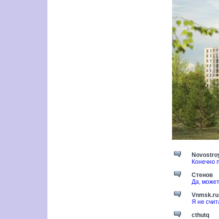
Novostroy
Конечно 
Стенов
Да, может
Vnmsk.ru
Я не счит
cthutq