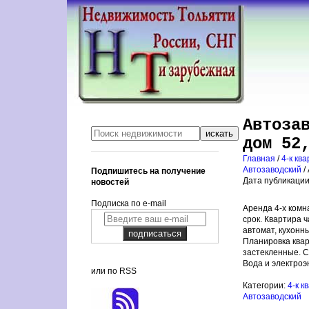
Автоза
дом 52
Главная
/
4-к кв
Автозаводский
/
Подпишитесь на получение
Дата публикации:
новостей
Подписка по e-mail
Аренда 4-х комн
срок. Квартира 
автомат, кухонн
Планировка квар
застекленные. С
Вода и электроэ
или по RSS
Категории:
4-к 
Автозаводский