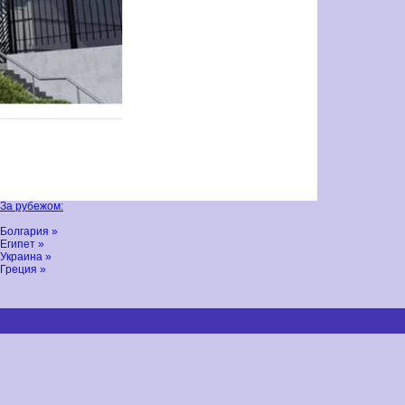
За рубежом:
Болгария »
Египет »
Украина »
Греция »