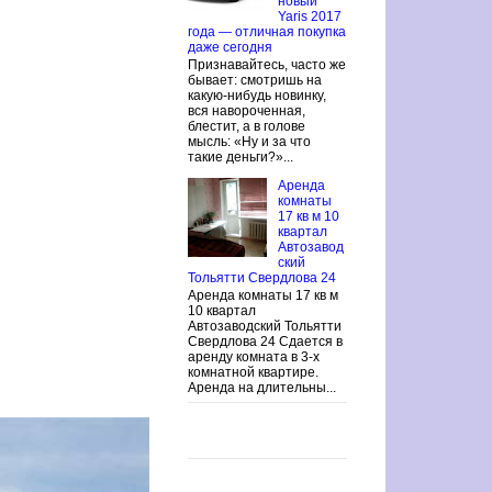
новый
Yaris 2017
года — отличная покупка
даже сегодня
Признавайтесь, часто же
бывает: смотришь на
какую-нибудь новинку,
вся навороченная,
блестит, а в голове
мысль: «Ну и за что
такие деньги?»...
Аренда
комнаты
17 кв м 10
квартал
Автозавод
ский
Тольятти Свердлова 24
Аренда комнаты 17 кв м
10 квартал
Автозаводский Тольятти
Свердлова 24 Сдается в
аренду комната в 3-х
комнатной квартире.
Аренда на длительны...