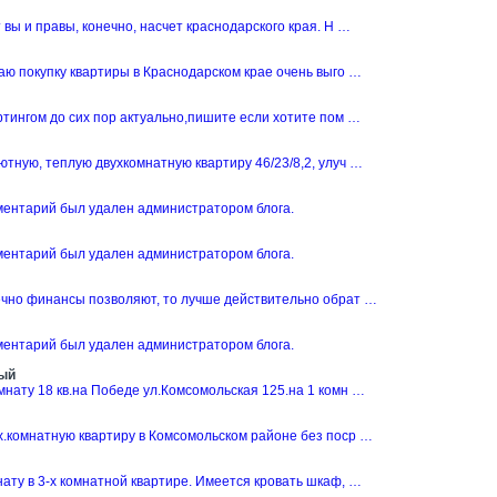
 вы и правы, конечно, насчет краснодарского края. Н …
аю покупку квартиры в Краснодарском крае очень выго …
ртингом до сих пор актуально,пишите если хотите пом …
тную, теплую двухкомнатную квартиру 46/23/8,2, улуч …
ментарий был удален администратором блога.
ментарий был удален администратором блога.
ечно финансы позволяют, то лучше действительно обрат …
ментарий был удален администратором блога.
ый
нату 18 кв.на Победе ул.Комсомольская 125.на 1 комн …
х.комнатную квартиру в Комсомольском районе без поср …
ату в 3-х комнатной квартире. Имеется кровать шкаф, …