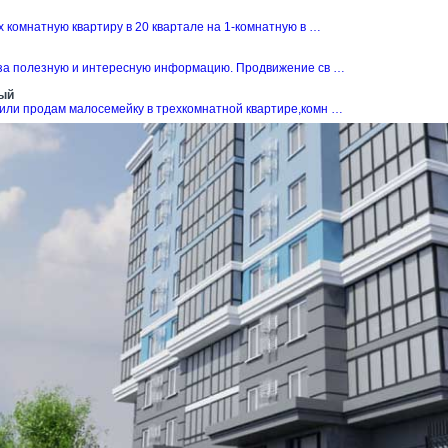
 комнатную квартиру в 20 квартале на 1-комнатную в …
за полезную и интересную информацию. Продвижение св …
ый
или продам малосемейку в трехкомнатной квартире,комн …