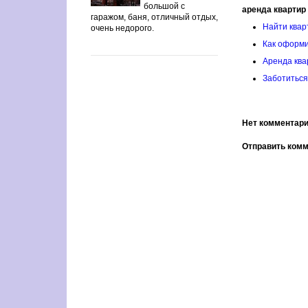
большой с
аренда квартир
гаражом, баня, отличный отдых,
Найти квар
очень недорого.
Как оформи
Аренда ква
Заботиться
Нет комментари
Отправить ком