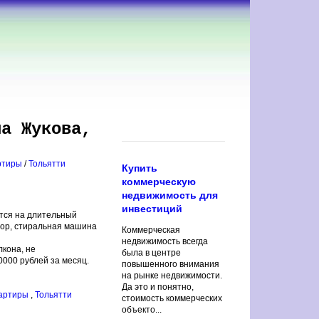
ла Жукова,
ртиры
/
Тольятти
Купить
коммерческую
недвижимость для
инвестиций
ется на длительный
зор, стиральная машина
Коммерческая
недвижимость всегда
лкона, не
была в центре
000 рублей за месяц.
повышенного внимания
на рынке недвижимости.
Да это и понятно,
вартиры
,
Тольятти
стоимость коммерческих
объекто...