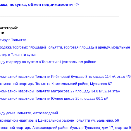
ажа, покупка, обмен недвижимости =>
___________________________________________________________
категорий:
тти
тиру в Тольятти
родажа торговых площадей Тольятти, торговая площадь в аренду, модульные
ртир в Тольятти сутки
нду квартиру по суткам в Тольятти в Центральном районе
комнатной квартиры Тольятти Рябиновый бульвар 8, площадь 114 м², этаж 4/9
комнатной квартиры Тольятти Комсомольский район, Мурысева 67
комнатной квартиры Тольятти Матросова 27 площадь 34,8 м², 2/14 этаж
комнатной квартиры Тольятти Южное шоссе 25 площадь 66,1 м²
нду дом в Тольятти, Автозаводский
 комнатной квартиры в Центральном районе Тольятти ул. Баныкина, 56
омнатной квартиры Автозаводский район, бульвар Туполева, дом 17, квартал 9