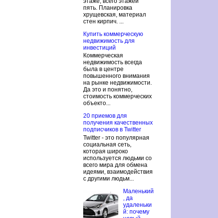
этаже, всего этажей
пять. Планировка
хрущевская, материал
стен кирпич. ...
Купить коммерческую
недвижимость для
инвестиций
Коммерческая
недвижимость всегда
была в центре
повышенного внимания
на рынке недвижимости.
Да это и понятно,
стоимость коммерческих
объекто...
20 приемов для
получения качественных
подписчиков в Twitter
Twitter - это популярная
социальная сеть,
которая широко
используется людьми со
всего мира для обмена
идеями, взаимодействия
с другими людьм...
Маленький
, да
удаленьки
й: почему