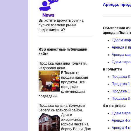
Аренда, прод
_____________
Вы хотите держать руку на
пульсе времени рынка
Объявления из 
недвижимости?
аренда в Толья
Сдаем квар
Аренда и п
RSS новостные публикации
сайта
Аренда ква
Сдам в аре
Продажа магазина Тольятти,
недорогая цена.
в Тольятти
В Тольятти
Продажа 3 
продам магазин
продукты. Все
Продажа 1-
городские
Продажа 1 
коммуникации
подведены.
Продажа 3 
Продажа дача на Волжском
4-к квартиры
берегу, сызранский район.
Сдам в аре
Дача в
живописном
Аренда 4-х
горном месте на
Аренда 4 к
берегу Волги. Дом