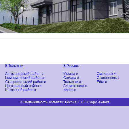
В Тольятти:
В России:
Автозаводский район »
Москва »
Смоленск »
Комсомольский район »
Самара »
Ставрополь »
Ставропольский район »
Тольятти »
Ейск »
Центральный район »
Альметьевск »
Шлюзовой район »
Киров »
© Недвижимость Тольятти, Россия, СНГ и зарубежная