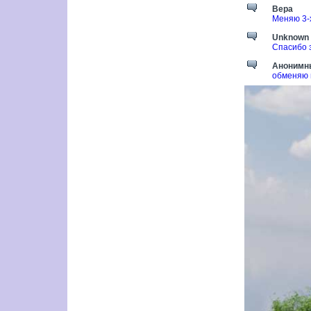
Вера
Меняю 3-х
Unknown
Спасибо 
Анонимн
обменяю 