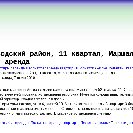
водский район, 11 квартал, Марша
, аренда
артиры
/
аренда в Тольятти
/
аренда квартир
/
в Тольятти
/
жилье Тольятти
/
ква
 Автозаводский район, 11 квартал, Маршала Жукова, дом 52, аренда
 среда, 7 июля 2010 г.
атной квартиры Автозаводский район, улица Жукова, дом 52, квартал 11. Сда
частично меблирована. Установлены евро окна. Имеется холодильник, телеви
ый гарнитур. Входная железная дверь.
тиры Ульяновская, этаж 4, этажей 10. Материал стен панель. В квартире 3 ба
остояние квартиры очень хорошее. Стоимость арендной платы составляет 10
нергия оплачивается отдельно. В квартире установлены счетчики
квартиры
,
аренда в Тольятти
,
аренда квартир
,
в Тольятти
,
жилье Тольятти
,
к