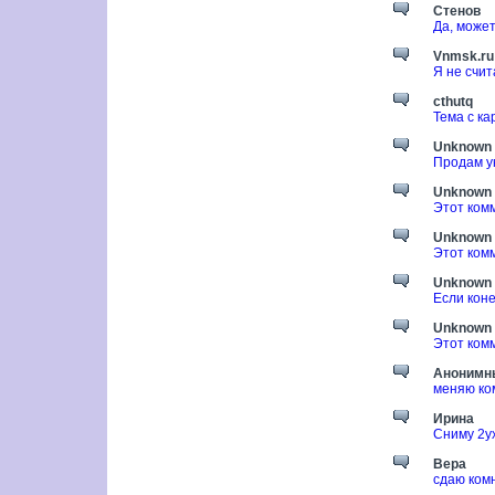
Стенов
Да, может
Vnmsk.ru
Я не счит
cthutq
Тема с ка
Unknown
Продам ую
Unknown
Этот ком
Unknown
Этот ком
Unknown
Если кон
Unknown
Этот ком
Анонимн
меняю ком
Ирина
Сниму 2у
Вера
сдаю комн