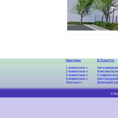
Квартиры:
В Тольятти:
1-комнатные »
Автозаводски
2-комнатные »
Комсомольски
3-комнатные »
Ставропольск
4-комнатные »
Центральный
Элитные »
Шлюзовой ра
© Не