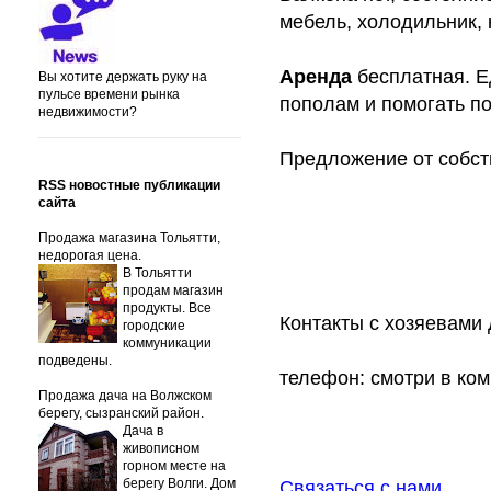
мебель, холодильник, 
Аренда
бесплатная. Е
Вы хотите держать руку на
пульсе времени рынка
пополам и помогать по
недвижимости?
Предложение от собс
RSS новостные публикации
сайта
Продажа магазина Тольятти,
недорогая цена.
В Тольятти
продам магазин
продукты. Все
Контакты с хозяевами
городские
коммуникации
подведены.
телефон: смотри в ко
Продажа дача на Волжском
берегу, сызранский район.
Дача в
живописном
горном месте на
берегу Волги. Дом
Связаться с нами