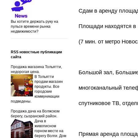
Сдам в аренду площад
Вы хотите держать руку на
Площади находятся в 5
пульсе времени рынка
недвижимости?
(7 мин. от метро Ново
RSS новостные публикации
сайта
Продажа магазина Тольятти,
Большой зал, Большие
недорогая цена.
В Тольятти
продам магазин
продукты. Все
многоканальный телеф
городские
коммуникации
подведены.
спутниковое ТВ, отдель
Продажа дача на Волжском
берегу, сызранский район.
Дача в
живописном
горном месте на
Прямая аренда площа
берегу Волги. Дом