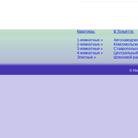
Квартиры:
В Тольятти:
1-комнатные »
Автозаводски
2-комнатные »
Комсомольски
3-комнатные »
Ставропольск
4-комнатные »
Центральный
Элитные »
Шлюзовой ра
© Не