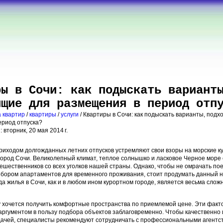
ры в Сочи: как подыскать вариант
ящие для размещения в период отп
 квартир
/
квартиры
/
услуги
/ Квартиры в Сочи: как подыскать варианты, под
ериод отпуска?
 вторник, 20 мая 2014 г.
риходом долгожданных летних отпусков устремляют свои взоры на морские к
город Сочи. Великолепный климат, теплое солнышко и ласковое Черное море
ешественников со всех уголков нашей страны. Однако, чтобы не омрачать по
бором апартаментов для временного проживания, стоит продумать данный н
нда жилья в Сочи, как и в любом ином курортном городе, является весьма слож
 хочется получить комфортные пространства по приемлемой цене. Эти факт
ргументом в пользу подбора объектов заблаговременно. Чтобы качественно
дачей, специалисты рекомендуют сотрудничать с профессиональными агентст