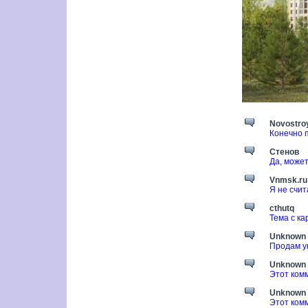
Novostroy
Конечно 
Стенов
Да, может
Vnmsk.ru
Я не счит
cthutq
Тема с ка
Unknown
Продам ую
Unknown
Этот ком
Unknown
Этот ком