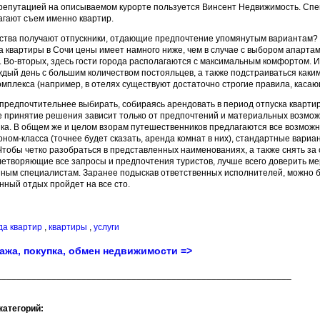
репутацией на описываемом курорте пользуется Винсент Недвижимость. Сп
гают съем именно квартир.
ства получают отпускники, отдающие предпочтение упомянутым вариантам? 
 квартиры в Сочи цены имеет намного ниже, чем в случае с выбором апартам
. Во-вторых, здесь гости города располагаются с максимальным комфортом. 
ждый день с большим количеством постояльцев, а также подстраиваться каки
мплекса (например, в отелях существуют достаточно строгие правила, касаю
предпочтительнее выбирать, собираясь арендовать в период отпуска кварти
е принятие решения зависит только от предпочтений и материальных возмо
ика. В общем же и целом взорам путешественников предлагаются все возможн
оном-класса (точнее будет сказать, аренда комнат в них), стандартные вариа
Чтобы четко разобраться в представленных наименованиях, а также снять за 
етворяющие все запросы и предпочтения туристов, лучше всего доверить м
ным специалистам. Заранее подыскав ответственных исполнителей, можно б
анный отдых пройдет на все сто.
да квартир
,
квартиры
,
услуги
ажа, покупка, обмен недвижимости =>
___________________________________________________________
категорий: