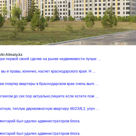
ki-Almaty.kz
при первой своей сделке на рынке недвижимости лучше …
 вы и правы, конечно, насчет краснодарского края. Н …
аю покупку квартиры в Краснодарском крае очень выго …
ртингом до сих пор актуально,пишите если хотите пом …
тную, теплую двухкомнатную квартиру 46/23/8,2, улуч …
ментарий был удален администратором блога.
ментарий был удален администратором блога.