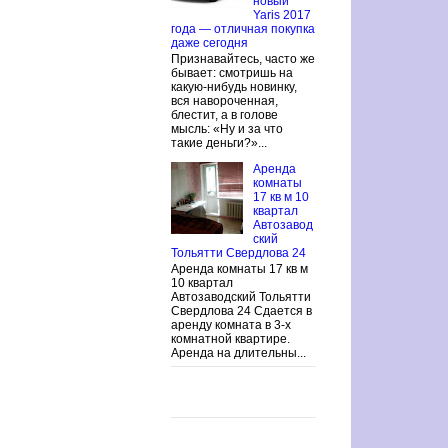
новый
Yaris 2017
года — отличная покупка
даже сегодня
Признавайтесь, часто же
бывает: смотришь на
какую-нибудь новинку,
вся навороченная,
блестит, а в голове
мысль: «Ну и за что
такие деньги?»...
Аренда
комнаты
17 кв м 10
квартал
Автозавод
ский
Тольятти Свердлова 24
Аренда комнаты 17 кв м
10 квартал
Автозаводский Тольятти
Свердлова 24 Сдается в
аренду комната в 3-х
комнатной квартире.
Аренда на длительны...