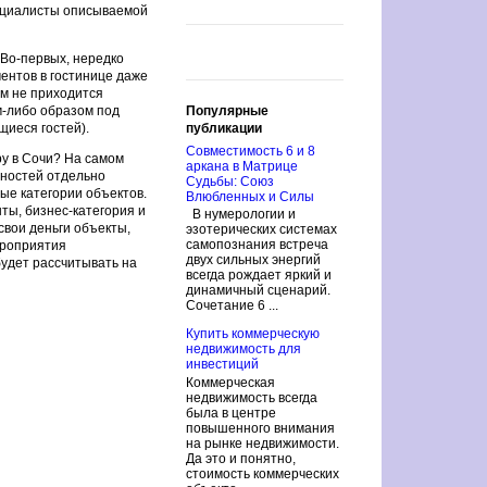
ециалисты описываемой
Во-первых, нередко
ентов в гостинице даже
Им не приходится
м-либо образом под
Популярные
щиеся гостей).
публикации
Совместимость 6 и 8
ру в Сочи? На самом
аркана в Матрице
жностей отдельно
Судьбы: Союз
ые категории объектов.
Влюбленных и Силы
нты, бизнес-категория и
В нумерологии и
свои деньги объекты,
эзотерических системах
самопознания встреча
ероприятия
двух сильных энергий
удет рассчитывать на
всегда рождает яркий и
динамичный сценарий.
Сочетание 6 ...
Купить коммерческую
недвижимость для
инвестиций
Коммерческая
недвижимость всегда
была в центре
повышенного внимания
на рынке недвижимости.
Да это и понятно,
стоимость коммерческих