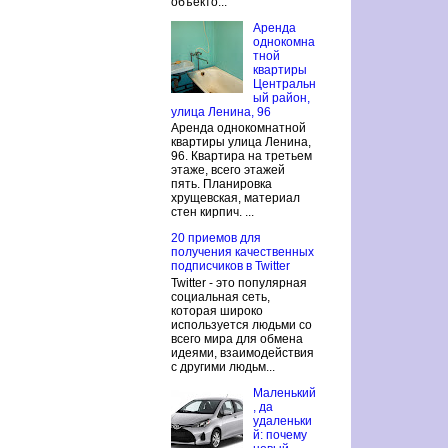
объекто...
Аренда
однокомна
тной
квартиры
Центральн
ый район,
улица Ленина, 96
Аренда однокомнатной
квартиры улица Ленина,
96. Квартира на третьем
этаже, всего этажей
пять. Планировка
хрущевская, материал
стен кирпич. ...
20 приемов для
получения качественных
подписчиков в Twitter
Twitter - это популярная
социальная сеть,
которая широко
используется людьми со
всего мира для обмена
идеями, взаимодействия
с другими людьм...
Маленький
, да
удаленьки
й: почему