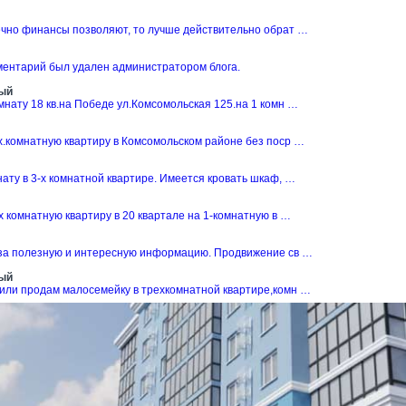
ечно финансы позволяют, то лучше действительно обрат …
ментарий был удален администратором блога.
ый
нату 18 кв.на Победе ул.Комсомольская 125.на 1 комн …
х.комнатную квартиру в Комсомольском районе без поср …
ату в 3-х комнатной квартире. Имеется кровать шкаф, …
 комнатную квартиру в 20 квартале на 1-комнатную в …
за полезную и интересную информацию. Продвижение св …
ый
или продам малосемейку в трехкомнатной квартире,комн …