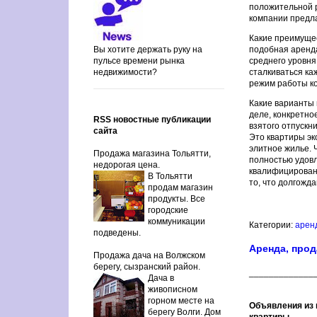
положительной 
компании предла
Какие преимуще
Вы хотите держать руку на
подобная аренда
пульсе времени рынка
среднего уровня
недвижимости?
сталкиваться ка
режим работы ко
Какие варианты 
деле, конкретно
RSS новостные публикации
взятого отпускн
сайта
Это квартиры эк
элитное жилье. 
Продажа магазина Тольятти,
полностью удовл
недорогая цена.
квалифицирован
В Тольятти
то, что долгожд
продам магазин
продукты. Все
городские
коммуникации
Категории:
арен
подведены.
Аренда, прод
Продажа дача на Волжском
берегу, сызранский район.
_____________
Дача в
живописном
горном месте на
Объявления из 
берегу Волги. Дом