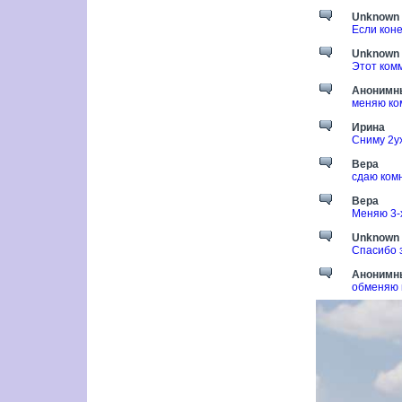
Unknown
Если кон
Unknown
Этот ком
Анонимн
меняю ком
Ирина
Сниму 2у
Вера
сдаю комн
Вера
Меняю 3-х
Unknown
Спасибо 
Анонимн
обменяю 