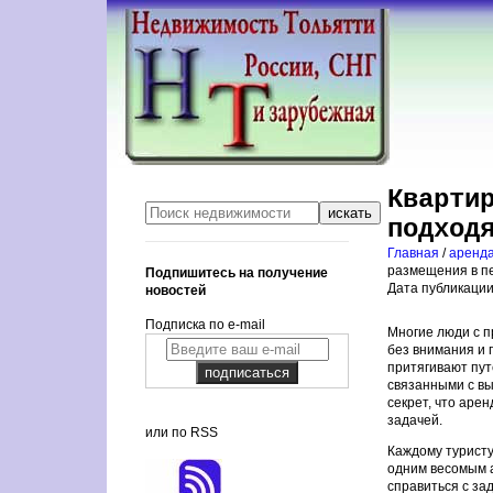
Кварти
подход
Главная
/
аренда
размещения в п
Подпишитесь на получение
Дата публикации:
новостей
Подписка по e-mail
Многие люди с п
без внимания и 
притягивают пут
связанными с вы
секрет, что аре
задачей.
или по RSS
Каждому туристу
одним весомым а
справиться с за