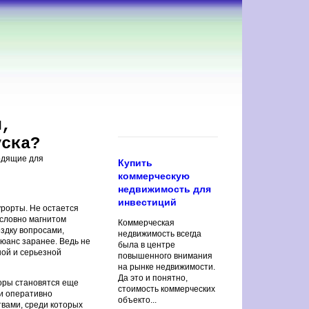
ы,
уска?
ходящие для
Купить
коммерческую
недвижимость для
инвестиций
урорты. Не остается
 словно магнитом
Коммерческая
ездку вопросами,
недвижимость всегда
юанс заранее. Ведь не
была в центре
ной и серьезной
повышенного внимания
на рынке недвижимости.
Да это и понятно,
оры становятся еще
стоимость коммерческих
 и оперативно
объекто...
вами, среди которых