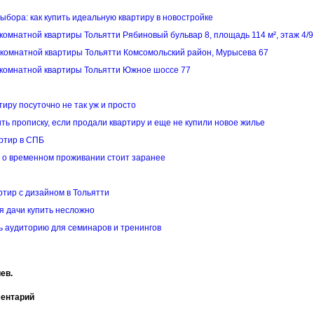
выбора: как купить идеальную квартиру в новостройке
комнатной квартиры Тольятти Рябиновый бульвар 8, площадь 114 м², этаж 4/9
комнатной квартиры Тольятти Комсомольский район, Мурысева 67
комнатной квартиры Тольятти Южное шоссе 77
тиру посуточно не так уж и просто
ть прописку, если продали квартиру и еще не купили новое жилье
ртир в СПБ
 о временном проживании стоит заранее
ртир с дизайном в Тольятти
я дачи купить несложно
ь аудиторию для семинаров и тренингов
ев.
ментарий