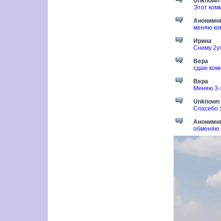
Unknown
Этот ком
Анонимн
меняю ком
Ирина
Сниму 2у
Вера
сдаю комн
Вера
Меняю 3-х
Unknown
Спасибо 
Анонимн
обменяю 