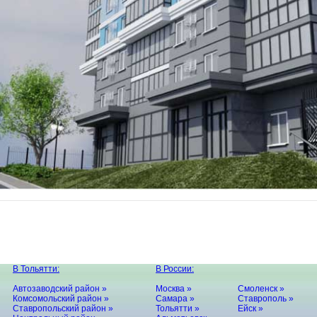
В Тольятти:
В России:
Автозаводский район »
Москва »
Смоленск »
Комсомольский район »
Самара »
Ставрополь »
Ставропольский район »
Тольятти »
Ейск »