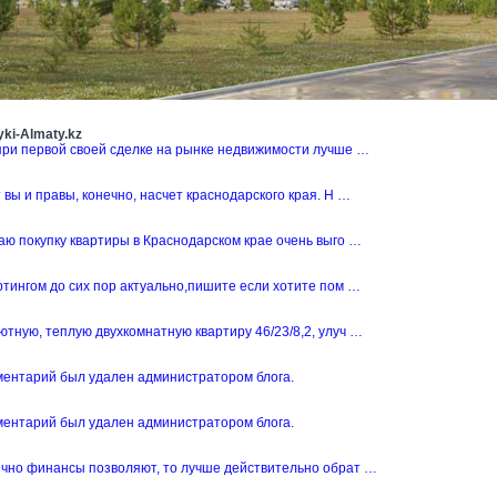
ki-Almaty.kz
при первой своей сделке на рынке недвижимости лучше …
 вы и правы, конечно, насчет краснодарского края. Н …
аю покупку квартиры в Краснодарском крае очень выго …
ртингом до сих пор актуально,пишите если хотите пом …
тную, теплую двухкомнатную квартиру 46/23/8,2, улуч …
ментарий был удален администратором блога.
ментарий был удален администратором блога.
ечно финансы позволяют, то лучше действительно обрат …