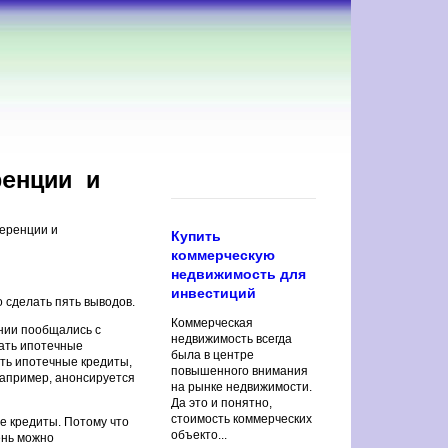
ренции и
ференции и
Купить
коммерческую
недвижимость для
инвестиций
 сделать пять выводов.
Коммерческая
нии пообщались с
недвижимость всегда
вать ипотечные
была в центре
ть ипотечные кредиты,
повышенного внимания
 Например, анонсируется
на рынке недвижимости.
Да это и понятно,
стоимость коммерческих
е кредиты. Потому что
объекто...
ень можно