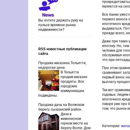
прокредитоватьс
является на сег
Все банки ужест
первого взноса 
Вы хотите держать руку на
ипотечного кред
пульсе времени рынка
выдаваться. По
недвижимости?
прежде всего, н
Даже при таких 
ипотеку. Но, те
RSS новостные публикации
человек для тог
сайта
обслуживая ипот
что при пятнадц
Продажа магазина Тольятти,
недорогая цена.
При этом сравни
В Тольятти
сравнивают затр
продам магазин
первый взнос на
продукты. Все
выплату процент
городские
Так вот сравнив
коммуникации
годовых, людям 
подведены.
ипотечного кред
говоря уже про 
Продажа дача на Волжском
том, что рынок 
берегу, сызранский район.
Дача в
живописном
горном месте на
Категории:
жил
берегу Волги. Дом