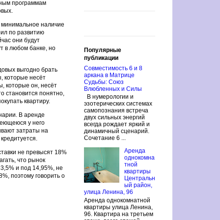
дным программам
овых.
я минимальное наличие
рил по развитию
йчас они будут
т в любом банке, но
Популярные
публикации
Совместимость 6 и 8
одовых выгодно брать
аркана в Матрице
ы, которые несёт
Судьбы: Союз
ы, которые он, несёт
Влюбленных и Силы
о становится понятно,
В нумерологии и
окупать квартиру.
эзотерических системах
самопознания встреча
нарии. В аренде
двух сильных энергий
меющеюся у него
всегда рождает яркий и
нивают затраты на
динамичный сценарий.
Сочетание 6 ...
к кредитуется.
Аренда
ставки не превысят 18%
однокомна
гать, что рынок
тной
3,5% и под 14,95%, не
квартиры
8%, поэтому говорить о
Центральн
ый район,
улица Ленина, 96
Аренда однокомнатной
квартиры улица Ленина,
96. Квартира на третьем