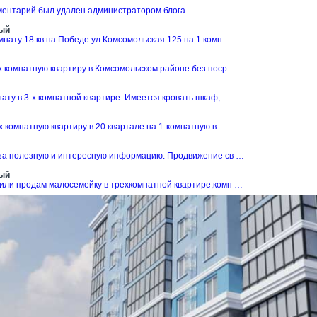
ментарий был удален администратором блога.
ый
нату 18 кв.на Победе ул.Комсомольская 125.на 1 комн …
х.комнатную квартиру в Комсомольском районе без поср …
ату в 3-х комнатной квартире. Имеется кровать шкаф, …
 комнатную квартиру в 20 квартале на 1-комнатную в …
за полезную и интересную информацию. Продвижение св …
ый
или продам малосемейку в трехкомнатной квартире,комн …