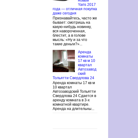
новый
Yaris 2017
года — отличная покупка
даже сегодня
Признавайтесь, часто же
бывает: смотришь на
какую-нибудь новинку,
вся навороченная,
блестит, а в голове
мысль: «Ну и за что
такие деньги?»...
Аренда
комнаты
17 кв м 10
квартал
Автозавод
ский
Тольятти Свердлова 24
Аренда комнаты 17 кв м
10 квартал
Автозаводский Тольятти
Свердлова 24 Сдается в
аренду комната в 3-х
комнатной квартире.
Аренда на длительны...