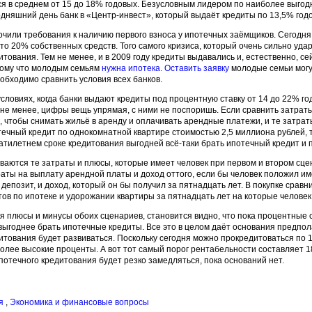
я в среднем от 15 до 18% годовых. Безусловным лидером по наиболее выго
одняшний день банк в «Центр-инвест», который выдаёт кредиты по 13,5% год
очили требования к наличию первого взноса у ипотечных заёмщиков. Сегодн
это 20% собственных средств. Того самого кризиса, который очень сильно уда
итования. Тем не менее, и в 2009 году кредиты выдавались и, естественно, се
тому что молодым семьям
нужна ипотека. Оставить заявку
молодые семьи могу
еобходимо сравнить условия всех банков.
условиях, когда банки выдают кредиты под процентную ставку от 14 до 22% г
м не менее, цифры вещь упрямая, с ними не поспоришь. Если сравнить затрат
о, чтобы снимать жильё в аренду и оплачивать арендные платежи, и те затрат
ечный кредит по однокомнатной квартире стоимостью 2,5 миллиона рублей, т
атилетнем сроке кредитования выгодней всё-таки брать ипотечный кредит и п
ваются те затраты и плюсы, которые имеет человек при первом и втором сце
аты на выплату арендной платы и доход оттого, если бы человек положил и
 депозит, и доход, который он бы получил за пятнадцать лет. В покупке срав
ов по ипотеке и удорожании квартиры за пятнадцать лет на которые челове
ая плюсы и минусы обоих сценариев, становится видно, что пока процентные 
выгоднее брать ипотечные кредиты. Все это в целом даёт основания предпола
итования будет развиваться. Поскольку сегодня можно прокредитоваться по 1
более высокие проценты. А вот тот самый порог рентабельности составляет 1
ипотечного кредитования будет резко замедляться, пока оснований нет.
ая
,
Экономика и финансовые вопросы