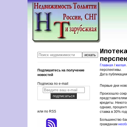
Ипотек
перспе
Главная
/
жилая
перспективы.
Подпишитесь на получение
Дата публикации:
новостей
Подписка по e-mail
Первые дни ново
Произошло сокр
представителями
кредиты. Некото
однако, процент
или по RSS
ставка в 30% г
Большинство бан
гражданам
необ