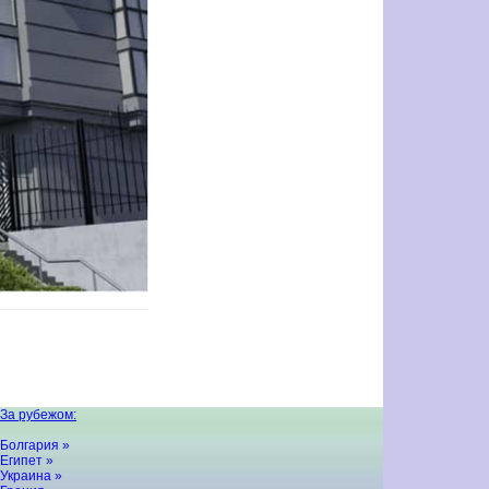
За рубежом:
Болгария »
Египет »
Украина »