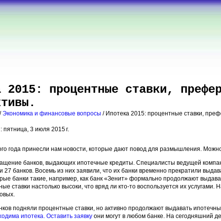
а 2015: процентные ставки, префе
ктивы.
/
Экономика и финансовые вопросы
/ Ипотека 2015: процентные ставки, пре
 пятница, 3 июля 2015 г.
го года принесли нам новости, которые дают повод для размышления. Можно
ащение банков, выдающих ипотечные кредиты. Специалисты ведущей компа
 27 банков. Восемь из них заявили, что их банки временно прекратили выда
рые банки такие, например, как банк «Зенит» формально продолжают выдава
ные ставки настолько высоки, что вряд ли кто-то воспользуется их услугами.
одовых.
ков подняли процентные ставки, но активно продолжают выдавать ипотечны
ходима ипотека. Оставить заявку
они могут в любом банке. На сегодняшний д