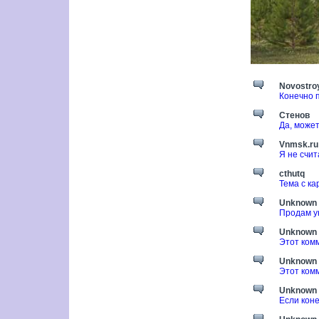
Novostroy
Конечно 
Стенов
Да, может
Vnmsk.ru
Я не счит
cthutq
Тема с ка
Unknown
Продам ую
Unknown
Этот ком
Unknown
Этот ком
Unknown
Если кон