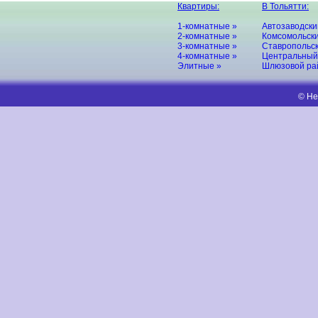
Квартиры:
В Тольятти:
1-комнатные »
Автозаводски
2-комнатные »
Комсомольски
3-комнатные »
Ставропольск
4-комнатные »
Центральный
Элитные »
Шлюзовой ра
© Не