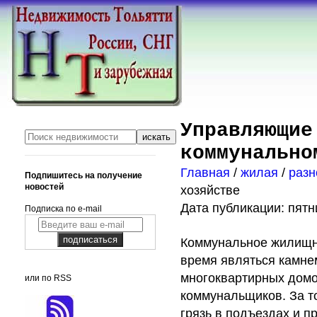
Управляющие
коммунально
Главная
/
жилая
/
раз
Подпишитесь на получение
новостей
хозяйстве
Дата публикации: пятни
Подписка по e-mail
Коммунальное жилищное
время являться камн
многоквартирных домов
или по RSS
коммунальщиков. За то
грязь в подъездах и п