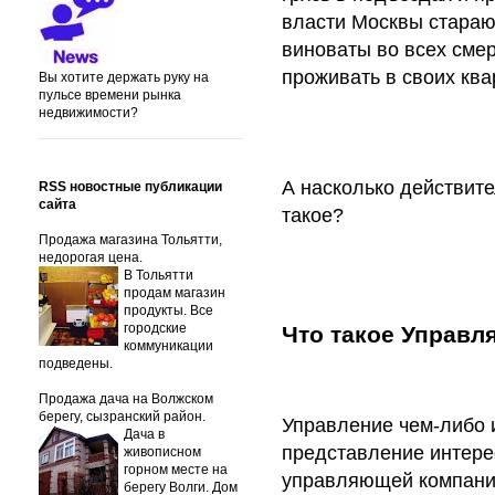
власти Москвы стараю
виноваты во всех сме
проживать в своих ква
Вы хотите держать руку на
пульсе времени рынка
недвижимости?
А насколько действит
RSS новостные публикации
сайта
такое?
Продажа магазина Тольятти,
недорогая цена.
В Тольятти
продам магазин
продукты. Все
городские
Что такое Управ
коммуникации
подведены.
Продажа дача на Волжском
берегу, сызранский район.
Управление чем-либо 
Дача в
представление интерес
живописном
горном месте на
управляющей компании
берегу Волги. Дом