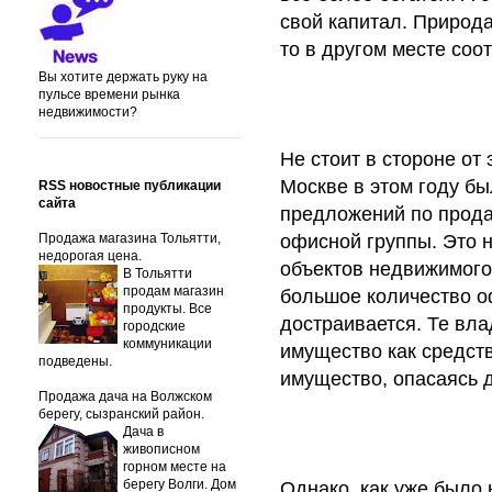
свой капитал. Природа 
то в другом месте соо
Вы хотите держать руку на
пульсе времени рынка
недвижимости?
Не стоит в стороне от
Москве в этом году бы
RSS новостные публикации
сайта
предложений по прод
Продажа магазина Тольятти,
офисной группы. Это 
недорогая цена.
объектов недвижимого 
В Тольятти
продам магазин
большое количество о
продукты. Все
достраивается. Те вл
городские
коммуникации
имущество как средст
подведены.
имущество, опасаясь 
Продажа дача на Волжском
берегу, сызранский район.
Дача в
живописном
горном месте на
берегу Волги. Дом
Однако, как уже было 