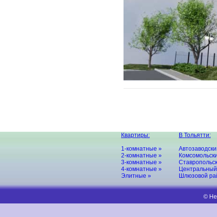
Квартиры:
В Тольятти:
1-комнатные »
Автозаводски
2-комнатные »
Комсомольски
3-комнатные »
Ставропольск
4-комнатные »
Центральный
Элитные »
Шлюзовой ра
© Не