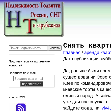
Снять кварт
Главная
/
аренда квар
Дата публикации: суббо
Подпишитесь на получение
новостей
Да, раньше были врем
Подписка по e-mail
существовании Советск
Киев по командировоч
киевские торты в каче
единый народ. А сейч
или по RSS
уже для нас опускают. 
зайдите сюда, на
lviv