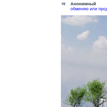
Анонимный
обменяю или прод