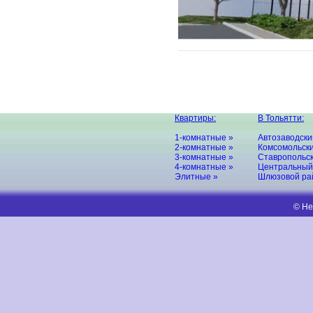
Квартиры:
В Тольятти:
1-комнатные »
Автозаводски
2-комнатные »
Комсомольски
3-комнатные »
Ставропольск
4-комнатные »
Центральный
Элитные »
Шлюзовой ра
© Не