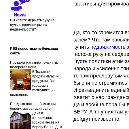
квартиры для прожива
Вы хотите держать руку на
пульсе времени рынка
недвижимости?
Да, кто-то стремится 
зачем? Что там забыли
купить
недвижимость 
RSS новостные публикации
сайта
положа руку на сердце
Пусть политики этим з
Продажа магазина Тольятти,
недорогая цена.
народа и усиленно тян
В Тольятти
то там пресловутым «с
продам магазин
продукты. Все
бы они не стремились
городские
И разъединить единый 
коммуникации
подведены.
Хватит с нас гражданс
Да и вообще пора бы 
Продажа дача на Волжском
берегу, сызранский район.
ВЕРУ. А то у них там 
Дача в
живописном
дойдут неизвестно.
горном месте на
берегу Волги. Дом