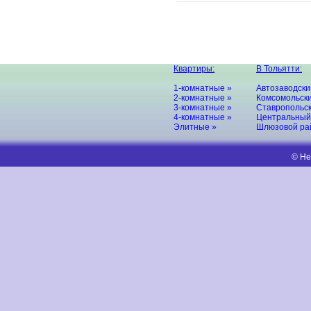
Квартиры:
В Тольятти:
1-комнатные »
Автозаводски
2-комнатные »
Комсомольски
3-комнатные »
Ставропольск
4-комнатные »
Центральный
Элитные »
Шлюзовой ра
© Не