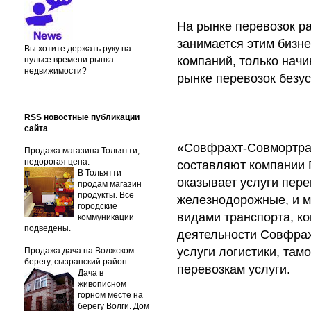
На рынке перевозок р
занимается этим бизне
Вы хотите держать руку на
компаний, только нач
пульсе времени рынка
недвижимости?
рынке перевозок безу
RSS новостные публикации
сайта
«Совфрахт-Совмортран
Продажа магазина Тольятти,
недорогая цена.
составляют компании
В Тольятти
оказывает услуги пере
продам магазин
продукты. Все
железнодорожные, и м
городские
видами транспорта, ко
коммуникации
подведены.
деятельности Совфрахт
услуги логистики, там
Продажа дача на Волжском
берегу, сызранский район.
перевозкам услуги.
Дача в
живописном
горном месте на
берегу Волги. Дом