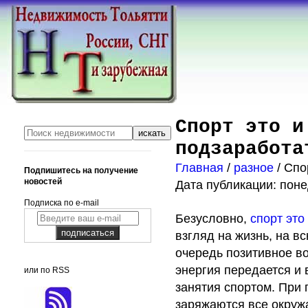
Спорт это и
подзаработа
Главная
/
разное
/ Спо
Подпишитесь на получение
новостей
Дата публикации: поне
Подписка по e-mail
Безусловно,
спорт это
взгляд на жизнь, на в
очередь позитивное в
энергия передается и
или по RSS
занятия спортом. При 
заряжаются все окруж