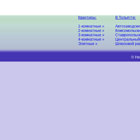
Квартиры:
В Тольятти:
1-комнатные »
Автозаводски
2-комнатные »
Комсомольски
3-комнатные »
Ставропольск
4-комнатные »
Центральный
Элитные »
Шлюзовой ра
© Не