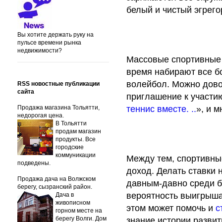
белый и чистый эгрего
Вы хотите держать руку на
пульсе времени рынка
недвижимости?
Массовые спортивные 
время набирают все бо
волейбол. Можно дово
RSS новостные публикации
сайта
приглашение к участи
Продажа магазина Тольятти,
теннис вместе. ..
», и 
недорогая цена.
В Тольятти
продам магазин
продукты. Все
городские
коммуникации
Между тем, спортивны
подведены.
доход. Делать ставки
Продажа дача на Волжском
давным-давно среди б
берегу, сызранский район.
вероятность выигрыша
Дача в
живописном
этом может помочь и
с
горном месте на
берегу Волги. Дом
знание истории развит