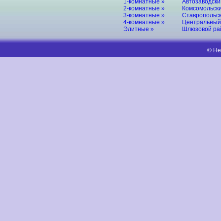
1-комнатные »
Автозаводски
2-комнатные »
Комсомольски
3-комнатные »
Ставропольск
4-комнатные »
Центральный
Элитные »
Шлюзовой ра
© Не