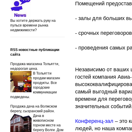
Помещений предоставл
- залы для больших в
Вы хотите держать руку на
пульсе времени рынка
недвижимости?
- срочных переговоро
- проведения самых ра
RSS новостные публикации
сайта
Продажа магазина Тольятти,
недорогая цена.
Независимо от ваших 
В Тольятти
гостей компания Авиа
продам магазин
продукты. Все
высококвалифицирова
городские
самый выгодный вариа
коммуникации
подведены.
времени для перегово
значительных событий
Продажа дача на Волжском
берегу, сызранский район.
Дача в
Конференц-зал
– это 
живописном
горном месте на
людей, но наша компан
берегу Волги. Дом