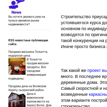
Строительство приуса
Вы хотите держать руку на
пульсе времени рынка
устоявшегося курса д
недвижимости?
основном по индивид
возводятся по оригина
такой конкуренции на 
RSS новостные публикации
сайта
Иначе просто бизнеса 
Продажа магазина Тольятти,
недорогая цена.
В Тольятти
продам магазин
продукты. Все
Так какой же
проект в
городские
коммуникации
много. В последнее в
подведены.
деревянные дома. Это 
Продажа дача на Волжском
Самый скоростной и н
берегу, сызранский район.
возведенные
каркасн
Дача в
живописном
этом варианте постро
горном месте на
берегу Волги. Дом
строительство.