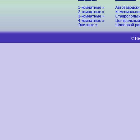
1-комнатные »
Автозаводски
2-комнатные »
Комсомольски
3-комнатные »
Ставропольск
4-комнатные »
Центральный
Элитные »
Шлюзовой ра
© Не